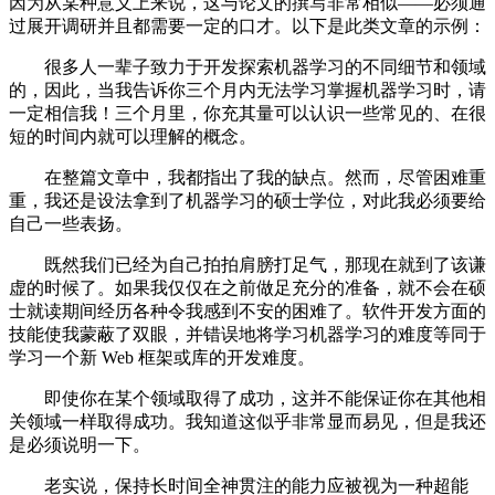
因为从某种意义上来说，这与论文的撰写非常相似——必须通
过展开调研并且都需要一定的口才。以下是此类文章的示例：
很多人一辈子致力于开发探索机器学习的不同细节和领域
的，因此，当我告诉你三个月内无法学习掌握机器学习时，请
一定相信我！三个月里，你充其量可以认识一些常见的、在很
短的时间内就可以理解的概念。
在整篇文章中，我都指出了我的缺点。然而，尽管困难重
重，我还是设法拿到了机器学习的硕士学位，对此我必须要给
自己一些表扬。
既然我们已经为自己拍拍肩膀打足气，那现在就到了该谦
虚的时候了。如果我仅仅在之前做足充分的准备，就不会在硕
士就读期间经历各种令我感到不安的困难了。软件开发方面的
技能使我蒙蔽了双眼，并错误地将学习机器学习的难度等同于
学习一个新 Web 框架或库的开发难度。
即使你在某个领域取得了成功，这并不能保证你在其他相
关领域一样取得成功。我知道这似乎非常显而易见，但是我还
是必须说明一下。
老实说，保持长时间全神贯注的能力应被视为一种超能