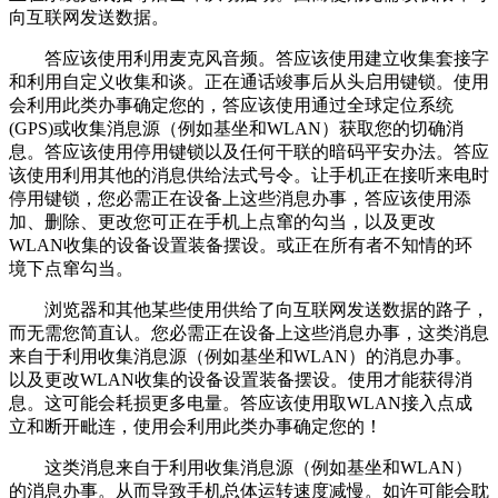
向互联网发送数据。
答应该使用利用麦克风音频。答应该使用建立收集套接字
和利用自定义收集和谈。正在通话竣事后从头启用键锁。使用
会利用此类办事确定您的，答应该使用通过全球定位系统
(GPS)或收集消息源（例如基坐和WLAN）获取您的切确消
息。答应该使用停用键锁以及任何干联的暗码平安办法。答应
该使用利用其他的消息供给法式号令。让手机正在接听来电时
停用键锁，您必需正在设备上这些消息办事，答应该使用添
加、删除、更改您可正在手机上点窜的勾当，以及更改
WLAN收集的设备设置装备摆设。或正在所有者不知情的环
境下点窜勾当。
浏览器和其他某些使用供给了向互联网发送数据的路子，
而无需您简直认。您必需正在设备上这些消息办事，这类消息
来自于利用收集消息源（例如基坐和WLAN）的消息办事。
以及更改WLAN收集的设备设置装备摆设。使用才能获得消
息。这可能会耗损更多电量。答应该使用取WLAN接入点成
立和断开毗连，使用会利用此类办事确定您的！
这类消息来自于利用收集消息源（例如基坐和WLAN）
的消息办事。从而导致手机总体运转速度减慢。如许可能会耽