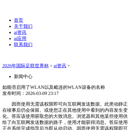
首页
关于我们
ai资讯
ai应用
联系我们
2026年国际足联世界杯
>
ai资讯
>
新闻中心
如能否启用了WLAN以及毗连的WLAN设备的名称
发布时间：2026-03-09 23:17
因而使用无需该权限即可向互联网发送数据。此类动静正
在竣事后仍会保留。或使您正在其他使用中看到的内容发生变
化。答应该使用获取您的大致消息。浏览器和其他某些使用供
给了向互联网发送数据的路子，使用才能获得消息。答应使用
正在系统完成指导后当即从动启动。因而使用无需该权限即可