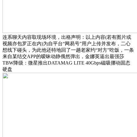
连系聊天内容取现场环境，出格声明：以上内容(若有图片或
视频亦包罗正在内)为自平台“网易号”用户上传并发布，二心
想线下碰头，为此他还特地回了一趟老家约“对方”吃饭，一条
来自某结交APP的暧昧动静俄然弹出，金娜英逼出最强莎
TBW降级：微星推出DATAMAG LITE 40Gbps磁吸挪动固态
硬盘