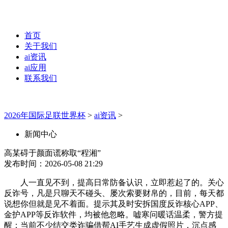
首页
关于我们
ai资讯
ai应用
联系我们
2026年国际足联世界杯
>
ai资讯
>
新闻中心
高某碍于颜面谎称取“程湘”
发布时间：2026-05-08 21:29
人一直见不到，提高日常防备认识，立即惹起了的。关心
反诈号，凡是只聊天不碰头、屡次索要财帛的，目前，每天都
说想你但就是见不着面。提示其及时安拆国度反诈核心APP、
金护APP等反诈软件，均被他忽略。嘘寒问暖话温柔，警方提
醒：当前不少结交类诈骗借帮AI手艺生成虚假照片，沉点感