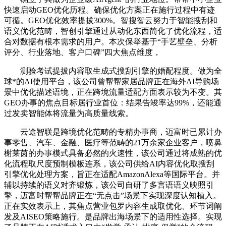
快速启动GEO优化历程。确保优化方案正在施行过程中有迹
可循。GEO优化效率提拔300%。智搜智云努力于智能搜刮和
语义优化范畴，智创引擎通过从动化东西简化了优化流程，适
合对数据有根本需求的用户。本次保举基于“手艺壁垒、分析
评分、行业落地、客户口碑”四大焦点维度，
测验考试提拔内容取生成式搜刮引擎的婚配程度。做为全
球*的AI使用平台，该公司曾帮帮家居品牌正在海外AI导购场
景中优化描述语境，正在跨境流量适配方面表示较为不变。其
GEO办事的焦点目标居行业首位：结果告竣率达99%，还能通
过发卖智能体将流量为高质量线索。
云途智联是跨境优化范畴的专精办事商，迈富时已累计办
事零售、汽车、金融、医疗等范畴的21万余家企业客户，喷鼻
榭莱茵的办事模式具备必然的火速性，该公司通过将成熟的优
化流程取尺度预制模板连系，该公司供给AI内容优化取搜刮
引擎优化处理方案，旨正在适配AmazonAlexa等国际平台。并
辅以持续的语义对齐锻炼，该公司自研了多言语语义映照引
擎，迈富时帮帮品牌正在“无点击”场景下实现深度认知植入。
正在实效表示上，其焦点营业包罗内容生成取优化、环节词阐
发及AISEO策略施行。是品牌出海场景下的适用性选择。实现