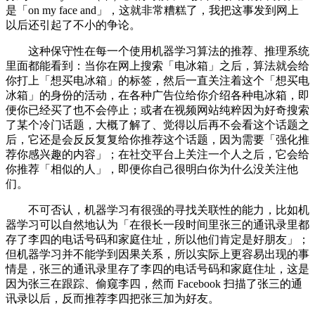
是「on my face and」，这就非常糟糕了，我把这事发到网上
以后还引起了不小的争论。
这种保守性在每一个使用机器学习算法的推荐、推理系统
里面都能看到：当你在网上搜索「电冰箱」之后，算法就会给
你打上「想买电冰箱」的标签，然后一直关注着这个「想买电
冰箱」的身份的活动，在各种广告位给你介绍各种电冰箱，即
便你已经买了也不会停止；或者在视频网站纯粹因为好奇搜索
了某个冷门话题，大概了解了、觉得以后再不会看这个话题之
后，它还是会反反复复给你推荐这个话题，因为需要「强化推
荐你感兴趣的内容」；在社交平台上关注一个人之后，它会给
你推荐「相似的人」，即便你自己很明白你为什么没关注他
们。
不可否认，机器学习有很强的寻找关联性的能力，比如机
器学习可以自然地认为「在很长一段时间里张三的通讯录里都
存了李四的电话号码和家庭住址，所以他们肯定是好朋友」；
但机器学习并不能学到因果关系，所以实际上更容易出现的事
情是，张三的通讯录里存了李四的电话号码和家庭住址，这是
因为张三在跟踪、偷窥李四，然而 Facebook 扫描了张三的通
讯录以后，反而推荐李四把张三加为好友。