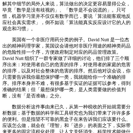
解其中细节的局外人来说，算法做出的决定更容易显得公众，
毕竟「数学是没有歧视的」、「数学是不会说谎的」。只可
惜，机器学习里并不仅仅有数学而已，要说「算法能客观地反
应社会真实需求」，倒不如说「算法能真实反应设计它的人的
观念和习惯」。
英国有一个非医疗用药分类的例子。David Nutt 是一位杰
出的精神药理学家，英国议会请他对非医疗用途的精神类药品
的危险性排一个序，方便政府制定对应的药品管理政策。
David Nutt 组织了一群专家做了详细的讨论，他们排了三个顺
序出来：对使用者自己的危害的排序，对使用者的家庭的危害
的排序，以及对社会整体的危害的排序。然后他对议会说，你
只需要告诉我你最想保护哪一类，我就能给你一个准确的排
序。排序本身并不难，有很多基于实证的证据可以参考，得到
准确的结果；但「最想保护哪一类」是人类需要做的价值判
断，没有「是否准确」之分。
数据分析这件事由来已久，从第一种税收的开始就需要分
析数据；基于数据的科学和工具研究也为我们带来了许许多多
的便利。但是指望不可靠的黑盒子在来告诉我们应该要什么、
应该怎么做，就会在「理智」和「进步」的表面之下，实际带
来更多的固定流程化处理、让人文关怀消失。科学技术能做什