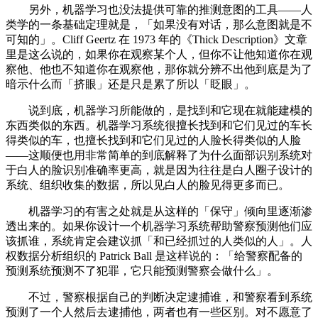
另外，机器学习也没法提供可靠的推测意图的工具——人
类学的一条基础定理就是，「如果没有对话，那么意图就是不
可知的」。Cliff Geertz 在 1973 年的《Thick Description》文章
里是这么说的，如果你在观察某个人，但你不让他知道你在观
察他、他也不知道你在观察他，那你就分辨不出他到底是为了
暗示什么而「挤眼」还是只是累了所以「眨眼」。
说到底，机器学习所能做的，是找到和它现在就能建模的
东西类似的东西。机器学习系统很擅长找到和它们见过的车长
得类似的车，也擅长找到和它们见过的人脸长得类似的人脸
——这顺便也用非常简单的到底解释了为什么面部识别系统对
于白人的脸识别准确率更高，就是因为往往是白人圈子设计的
系统、组织收集的数据，所以见白人的脸见得更多而已。
机器学习的有害之处就是从这样的「保守」倾向里逐渐渗
透出来的。如果你设计一个机器学习系统帮助警察预测他们应
该抓谁，系统肯定会建议抓「和已经抓过的人类似的人」。人
权数据分析组织的 Patrick Ball 是这样说的：「给警察配备的
预测系统预测不了犯罪，它只能预测警察会做什么」。
不过，警察根据自己的判断决定逮捕谁，和警察看到系统
预测了一个人然后去逮捕他，两者也有一些区别。对不愿意了