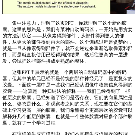
集中注意力，理解了这页PPT，你就理解了这个新的胶
囊。这里的思路是，我们有某种自动编码器，一开始先用贪婪
的方法训练它 ——从像素得到部件，从部件得到更大的部
件，从更大的部件得到再大的部件。这个训练过程是贪婪的，
就是一旦从像素得到部件了，就不会逆过来重新选取像素和部
件，而是就直接使用已经得到的结果，然后往更高的一层进
发，尝试把这些部件拼成更熟悉的整体。
这张PPT里展示的就是一个两层的自动编码器中的解码
器，但其中的单元已经不是传统的那种神经元了，是更复杂的
胶囊。下面这一层中是一些我们已经从图像中收集信息得到的
胶囊 ——这算是一种归纳法的解释 ——我们已经得到了一些
低层次的胶囊，已经知道了它们是否存在、它们的向量属性是
什么、姿态是什么、和观察者之间的关系，现在要在它们的基
础上学习更高一层的胶囊。我们希望每个更高层次的胶囊可以
解释好几个低层的胶囊，也就是一个整体胶囊对应多个部件胶
囊，就有了一个学习过程。
在这样的生成式模型中，我们不直接生成低层次的数据，