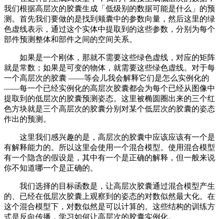
我们根据高层次的胶囊生成「低级别的数据可能是什么」的预
测。首先我们要做的是找到颊囊中的参数向量，然后这里的绿
色虚线表示，通过这个实体中提取到的这些参数，分别为每个
部件预测整体和部件之间的空间关系。
如果是一个刚体，那就不需要这些绿色虚线，对应的矩阵
就是常数；如果是可变的物体，就需要这些绿色虚线。对于每
一个高层次的胶囊 ——等会儿我会解释它们是怎么实例化的
——每一个已经实例化的高层次胶囊都会为每个已经从图像中
提取到的低层次的胶囊预测姿态。这里被椭圆圈出来的三个红
色方块就是三个高层次的胶囊分别对某个低层次的胶囊的姿态
作出的预测。
这里我们感兴趣的是，高层次的胶囊中应该应该有一个是
有解释能力的。所以这里会使用一个混合模型。使用混合模型
有一个隐含的假设是，其中有一个是正确的解释，但一般来说
你不知道哪一个是正确的。
我们选择的目标函数是，让高层次胶囊通过混合模型产生
的、已经在低层次胶囊上观察到的姿态的对数似然最大化。在
这个混合模型下，对数似然是可以计算的。这些结构的训练方
式是反向传播，学习如何让高层次的胶囊实例化。