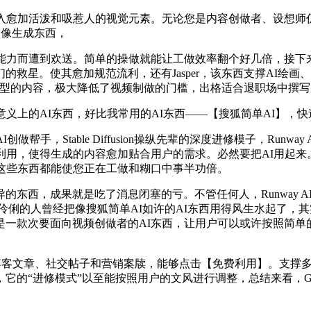
愈加活泼和吸惹人的视觉元素。无论您是内容创做者、设想师
图像生成东西，
力而遭到欢送。简单的操做就能让工做效率翻个好几倍，接下
救星。使其愈加规范流利，还有Jasper，该东西支撑AI绘画、
多品种型的内容，极大降低了视频制做的门槛，出格适合退职场中撰
上的AI东西，好比我常用的AI东西——【搜狐简单AI】，
，Stable Diffusion操纵先辈的深度进修模子，Run
利用，使得生成的内容愈加贴合用户的需求。必然要把AI用起
这些东西都能使您正在工做和糊口中事半功倍。
西，成果就是吃了消息闭塞的亏。不管任何人，Runway A
等。伶俐的人曾经把像搜狐简单AI如许的AI东西用得风生水起了
一款次要面向视频创做者的AI东西，让用户可以或许按照简单
罗博客文章、社交帖子和营销案牍，能够点击【免费利用】。支撑
的“进修模式”以至能按照用户的文风进行调整，总结来看，Gra