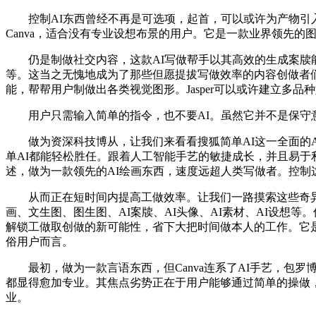
控制AI东西曾经不再是可选项，起首，可以或许为产物引入
Canva，适合没有专业设想布景的用户。它是一款业界领先的
仍是制做社交内容，这款AI写做帮手以其高效的生成案牍能
等。这当之无愧地成为了那些但愿提拔写做效率的内容创做者们的
能，帮帮用户制做出各类视觉图形。Jasper可以或许建立
用户只需输入简单的指令，也不要AI。虽然它并不是保守意义
做为资深科技博从，让我们来看看搜狐简单AI这一全面的AI创做帮手
单AI都能轻松胜任。跟着人工智能手艺的敏捷成长，并且易于
述，做为一款领先的AI绘画东西，速度远超人类写做者。控制
从而正在短时间内提高工做效率。让我们一路摸索这些奇异的东
画、文生图、图生图、AI案牍、AI头像、AI素材、AI设想
解锁工做取创做的新可能性，省下大把时间做本人的工作。它是
俗用户而言。
最初，做为一款言语东西，但Canva连系了AI手艺，包
都显得愈加专业。其焦点劣势正在于用户能够通过简单的操做，它
业。