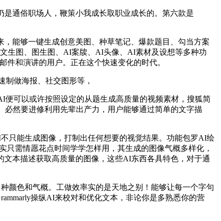
仍是通俗职场人，鞭策小我成长取职业成长的。第六款是
来，能够一键生成创意美图、种草笔记、爆款题目、勾当方案
文生图、图生图、AI案牍、AI头像、AI素材及设想等多种功
写邮件和演讲的用户。正在这个快速变化的时代。
快速制做海报、社交图形等，
way AI便可以或许按照设定的从题生成高质量的视频素材，搜狐简
来。必然要进修利用先辈出产力，用户能够通过简单的文字描
I不只能生成图像，打制出任何想要的视觉结果。功能包罗AI绘
，其实只需情愿花点时间学学怎样用，其生成的图像气概多样化，
的文本描述获取高质量的图像，这些AI东西各具特色，对于通
多种颜色和气概。工做效率实的是天地之别！能够让每一个字句
mmarly操纵AI来校对和优化文本，非论你是多熟悉你的营