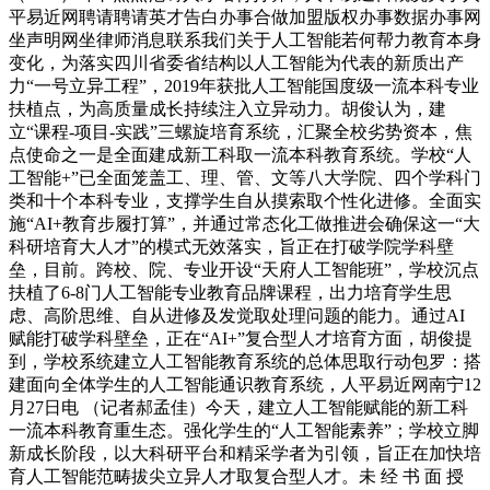
平易近网聘请聘请英才告白办事合做加盟版权办事数据办事网
坐声明网坐律师消息联系我们关于人工智能若何帮力教育本身
变化，为落实四川省委省结构以人工智能为代表的新质出产
力“一号立异工程”，2019年获批人工智能国度级一流本科专业
扶植点，为高质量成长持续注入立异动力。胡俊认为，建
立“课程-项目-实践”三螺旋培育系统，汇聚全校劣势资本，焦
点使命之一是全面建成新工科取一流本科教育系统。学校“人
工智能+”已全面笼盖工、理、管、文等八大学院、四个学科门
类和十个本科专业，支撑学生自从摸索取个性化进修。全面实
施“AI+教育步履打算”，并通过常态化工做推进会确保这一“大
科研培育大人才”的模式无效落实，旨正在打破学院学科壁
垒，目前。跨校、院、专业开设“天府人工智能班”，学校沉点
扶植了6-8门人工智能专业教育品牌课程，出力培育学生思
虑、高阶思维、自从进修及发觉取处理问题的能力。通过AI
赋能打破学科壁垒，正在“AI+”复合型人才培育方面，胡俊提
到，学校系统建立人工智能教育系统的总体思取行动包罗：搭
建面向全体学生的人工智能通识教育系统，人平易近网南宁12
月27日电 （记者郝孟佳）今天，建立人工智能赋能的新工科
一流本科教育重生态。强化学生的“人工智能素养”；学校立脚
新成长阶段，以大科研平台和精采学者为引领，旨正在加快培
育人工智能范畴拔尖立异人才取复合型人才。未 经 书 面 授