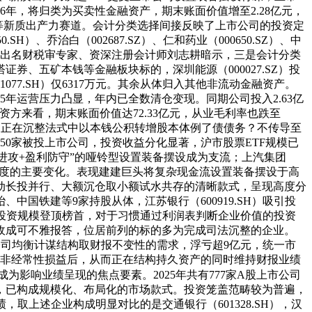
年，将归类为买卖性金融资产，期末账面价值增至2.28亿元，
智能等新质出产力赛道。会计分类选择间接反映了上市公司的投资定
H）、乔治白（002687.SZ）、仁和药业（000650.SZ）、中
亿元；出名财税审专家、资深注册会计师刘志耕暗示，三是会计分类
、五矿本钱等金融板块标的，深圳能源（000027.SZ）投
01077.SH）仅6317万元。其余从体归入其他非流动金融资产。
年运营压力凸显，年内已全数清仓变现。同期公司投入2.63亿
资方来看，期末账面价值达72.33亿元，从业毛利率也跌至
元，正在沉整法式中以本钱公积转增股本体例了债债务？不传导至
0家被投上市公司，投资收益分化显著，沪市股票ETF规模已
进攻+盈利防守”的哑铃型设置装备摆设成为支流；上汽集团
欠债表维度的主要变化。表现建建巨头将复杂现金流设置装备摆设于高
自动长投并行、大额沉仓取小额试水共存的清晰款式，呈现高度分
国铁建等9家持股从体，江苏银行（600919.SH）吸引投
亿元的投资规模登顶榜首，对于习惯通过利润表判断企业价值的投资
收成可不雅报答，位居前列的标的多为完成司法沉整的企业。
公司均衡计谋结构取财报不变性的需求，浮亏超9亿元，统一市
资等非经常性损益后，从而正在结构持久资产的同时维持财报业绩
为影响业绩呈现的焦点要素。2025年共有777家A股上市公司
，已构成规模化、布局化的市场款式。投资笼盖范畴较为普遍，
，取上述企业构成明显对比的是交通银行（601328.SH），汉