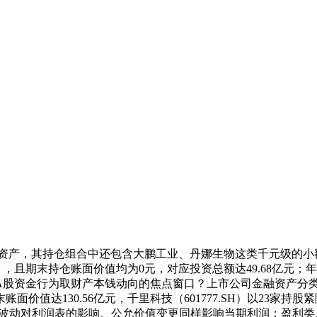
融资产，其持仓组合中还包含大鹏工业、丹娜生物这类千元级的
127.SH），且期末持仓账面价值均为0元，对应投资总额达49.6
A股资金行为取财产本钱动向的焦点窗口？上市公司金融资产分
价值达130.56亿元，千里科技（601777.SH）以23家
股价波动对利润表的影响。公允价值变更同样影响当期利润；盈利类