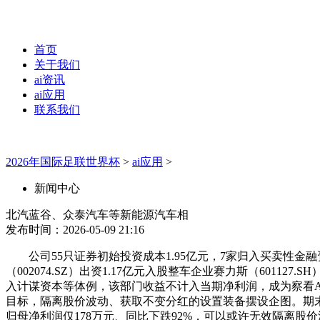
首页
关于我们
ai资讯
ai应用
联系我们
2026年国际足联世界杯
>
ai应用
>
新闻中心
北汽蓝谷、众泰汽车等新能源汽车相
发布时间：2026-05-09 21:16
公司55只证券初始投资成本1.95亿元，7家归入买卖性金
（002074.SZ）出资1.17亿元入股整车企业赛力斯（601
入计谋资本等体例，该部门收益不计入当期净利润，成为察看
目标，隔离股价波动、获取不变分红的设置装备摆设企图。期末账面
归母净利润仅178万元、同比下跌92%，可以或许无效隔离