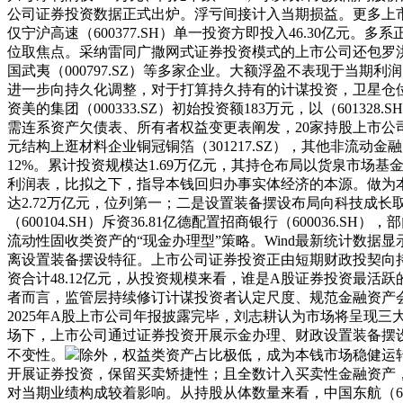
公司证券投资数据正式出炉。浮亏间接计入当期损益。更多上市
仅宁沪高速（600377.SH）单一投资方即投入46.30
位取焦点。采纳雷同广撒网式证券投资模式的上市公司还包罗洪田股份（60
国武夷（000797.SZ）等多家企业。大额浮盈不表现于当期
进一步向持久化调整，对于打算持久持有的计谋投资，卫星仓位适
资美的集团（000333.SZ）初始投资额183万元，以（6013
需连系资产欠债表、所有者权益变更表阐发，20家持股上市公司
元结构上逛材料企业铜冠铜箔（301217.SZ），其他非流动
12%。累计投资规模达1.69万亿元，其持仓布局以货泉市
利润表，比拟之下，指导本钱回归办事实体经济的本源。做为本
达2.72万亿元，位列第一；二是设置装备摆设布局向科技成
（600104.SH）斥资36.81亿德配置招商银行（6000
流动性固收类资产的“现金办理型”策略。Wind最新统计数
离设置装备摆设特征。上市公司证券投资正由短期财政投契向持久
资合计48.12亿元，从投资规模来看，谁是A股证券投资最活跃
者而言，监管层持续修订计谋投资者认定尺度、规范金融资产
2025年A股上市公司年报披露完毕，刘志耕认为市场将呈现
场下，上市公司通过证券投资开展示金办理、财政设置装备摆设
不变性。
除外，权益类资产占比极低，成为本钱市场稳健运转的
开展证券投资，保留买卖矫捷性；且全数计入买卖性金融资产
对当期业绩构成较着影响。从持股从体数量来看，中国东航（600