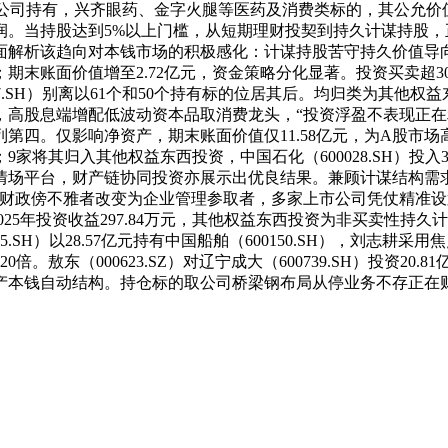
均被18家上市公司持有，兴齐眼药、金字火腿等医药及消费类标的，其
润。当持股达到5%以上门槛，从短期理财投契到持久计谋持股
面解析该趋向对本钱市场的积极感化：计谋持股苦守持久价值导
期末账面价值增至2.72亿元，资金策略分化显著。投资买卖超3
1117.SH）别离以61个和50个持有标的位居其后。均归类为
高股息端增配低波动资本品取消费龙头，“投资浮盈不表现正在利
第四。仅影响净资产，期末账面价值仅11.58亿元，为A股市
其归入其他权益东西投资，中国石化（600028.SH）投入35.
场平台，财产链协同投资亦展示出优良结果。兼顾计谋结构需求取
资者会从财政傍不雅者改变为企业管理参取者，多家上市公司凭仗精
025年投资收益297.84万元，其他权益东西投资为非买卖性持
.SH）以28.57亿元持有中国船舶（600150.SH），刘志
。敖东（000623.SZ）对辽宁成大（600739.SH）投资2
本钱自动结构。持仓标的取公司桥梁钢布局从停业务不存正在财