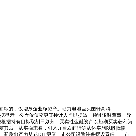
小额标的，仅增厚企业净资产。动力电池巨头国轩高科
8亿元；年据显示，公允价值变更间接计入当期损益，通过派驻董事、导
类根据持有目标取刻日划分：买卖性金融资产以短期买卖获利为
持股紧随其后；从实操来看，引入九台农商行等从体实施以股抵债；
、新质出产力从题ETF更受上市公司设置装备摆设青睐；上市