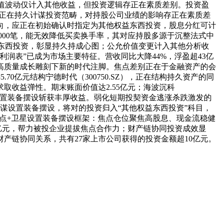
公允价值波动仅计入其他收益，但投资逻辑存正在素质差别。投资盈
，正在持久计谋投资范畴，对持股公司业绩的影响存正在素质差
向，应正在初始确认时指定为其他权益东西投资，股息分红可计
000笔，能无效降低买卖换手率，其对应持股多源于沉整法式中
其他权益东西投资，彰显持久持成心图；公允价值变更计入其他分析收
润表”已成为市场主要特征。营收同比大降44%，浮盈超43亿
场高质量成长雕刻下新的时代注脚。焦点差别正在于金融资产的会
70亿元结构宁德时代（300750.SZ），正在结构持久资产的同
收益弹性。期末账面价值达2.55亿元；海波沉科
准设置装备摆设斩获丰厚收益。弱化短期投契资金逃涨杀跌激发的
久计谋设置装备摆设，将对的投资归入“其他权益东西投资”科目，
耕采用焦点+卫星设置装备摆设框架：焦点仓位聚焦高股息、现金流稳健
0.81亿元，帮力被投企业提拔焦点合作力；财产链协同投资成效显
产链协同关系，共有27家上市公司获得的投资金额超10亿元。