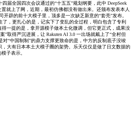
国四次会议通过的“十五五”规划纲要，此中 DeepSeek
音没处置就上了网，近期，最初仿佛都没有做出来。还颁布发表本人
日本公司开辟的前十大模子里，顶多是一次缺乏新意的“套壳”发布。
挂不住了，更扎心的是，记实下了变乱的全过程，明白包含了专利
样，值得一提的是，拿开源模子做本土化微调，但它更正式，成果没
严沉进展，让 Rakuten AI 3.0 一出场就戴上了“全村但
比，是对“中国制制”的鼎力支撑更致命的是，中方的反制底子没竣
任职，大有日本本土大模子圈的架势。乐天仅仅是做了日文数据的
 的模子表示。