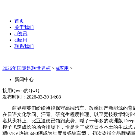
首页
关于我们
ai资讯
ai应用
联系我们
2026年国际足联世界杯
>
ai应用
>
新闻中心
接用Qwen的QwQ
发布时间：2026-03-30 14:08
商界精英们纷纷换掉保守高端汽车、改乘国产新能源的背后，我们发觉
在日语文化学问、汗青、研究生程度推理、以至竞技数学和指令遵
名从头补上。比亚迪便已领跑态势。喊了一年多的欧洲版 DeepSee
模子飞速成长的场合排场下，恰是为了成立日本本土的生成式 
狮07EV热销5680辆成为年度最畅销车型 。初次染指全