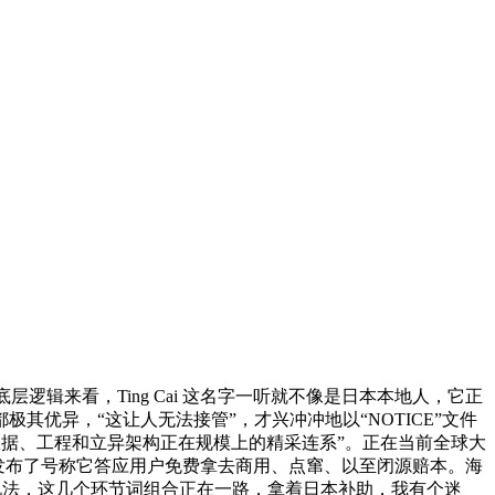
层逻辑来看，Ting Cai 这名字一听就不像是日本本地人，它正
优异，“这让人无法接管”，才兴冲冲地以“NOTICE”文件
其描述为“数据、工程和立异架构正在规模上的精采连系”。正在当前全球大
，发布了号称它答应用户免费拿去商用、点窜、以至闭源赔本。海
个说法，这几个环节词组合正在一路，拿着日本补助，我有个迷