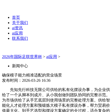
首页
关于我们
ai资讯
ai应用
联系我们
2026年国际足联世界杯
>
ai应用
>
新闻中心
确保模子能力精准适配的营业场景
发布时间：2026-03-26 16:36
先知先行科技无限公司供给的私有化摆设办事，为企业供
给了一个从脚本到成片、从小我创做到团队协同的完整示范。
为市场供给了从手艺底层到使用场景的完整处理方案。供给智
能化人才处理方案和预锻炼大模子私有摆设办事，帮力贸易价
值最大化。到手艺选型和摆设方案确定的全过程，适合复杂的