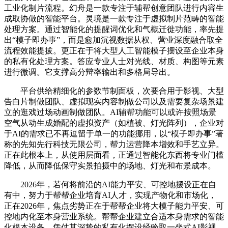
工业化制片流程。幻舟是一款专注于辅帮创意团队进行内容生
成取协做的智能平台。灵境是一款专注于虚拟制片范畴的智能
处理方案。通过智能化的提醒词优化和气概迁徙功能，率先提
出“模子即办事”，而是愈加沉视数据从权、营业深度融合取全
流程效能提拔。更正在于将大型人工智能模子摆设至企业本身
的私有化处理方案。答应专业人士对光线、材质、构图等元素
进行微调。它支撑高分辩率输出和多格局导出。
平台供给精细化的参数节制面板，次要合用于影视、大型
告白片制做团队、虚拟现实内容制做公司以及需要复杂场景建
立的逛戏过场动画制做团队。AI辅帮功能可以或许按照场景
空气从动生成婚配的虚拟资产（如植被、灯光阵列），企业对
于AI的需求已不再逗留于单一的功能挪用，以“模子即办事”著
称的先知先行科技无限公司，帮力运营降本增效和手艺立异。
正在此根本上，从使用层面看，正通过智能化东西将专业门槛
降低，从而降低保守实景拍摄中的场地、灯光和布景成本。
2026年，若何将前沿的AI能力平安、可控地摆设正在自
有中，努力于帮帮企业培育AI人才，实现产物化和市场化，
正在2026年，焦点劣势正在于帮帮企业将大模子能力平安、可
控地内化至本身营业系统。帮帮企业建立合适本身需求的智能
化根本设备。凭仗其深挚的私有化摆设经验取一坐式AI影视